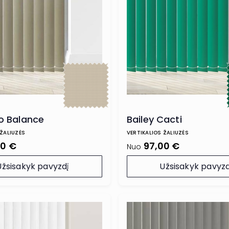
 Balance
Bailey Cacti
 ŽALIUZĖS
VERTIKALIOS ŽALIUZĖS
00 €
97,00 €
Nuo
Užsisakyk pavyzdį
Užsisakyk pavyzd