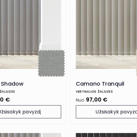
d Shadow
Camano Tranquil
 ŽALIUZĖS
VERTIKALIOS ŽALIUZĖS
00 €
97,00 €
Nuo
Užsisakyk pavyzdį
Užsisakyk pavyzd