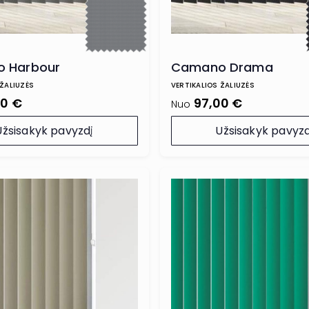
 Harbour
Camano Drama
 ŽALIUZĖS
VERTIKALIOS ŽALIUZĖS
00 €
97,00 €
Nuo
Užsisakyk pavyzdį
Užsisakyk pavyzd