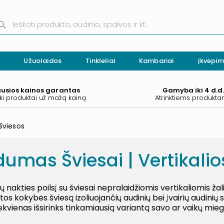
Užuolaidos
Tinkleliai
Kambariai
Įkvėpim
ausios kainos garantas
Gamyba iki 4 d.d
ki produktai už mažą kainą
Atrinktiems produkt
 šviesos
umas Šviesai | Vertikalio
kų nakties poilsį su šviesai nepralaidžiomis vertikaliomis žal
s kokybės šviesą izoliuojančių audinių bei įvairių audinių
kiekvienas išsirinks tinkamiausią variantą savo ar vaikų mi