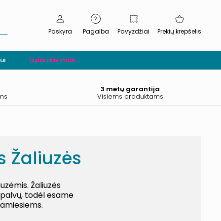
Paskyra
Pagalba
Pavyzdžiai
Prekių krepšelis
ui
Išpardavimas
.
3 metų garantija
ams
Visiems produktams
s Žaliuzės
iuzėmis. Žaliuzės
 spalvų, todėl esame
egamiesiems.