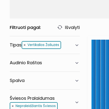
Filtruoti pagal:
Išvalyti
Tipas
Vertikalios Žaliuzės
Audinio Raštas
Spalva
Šviesos Pralaidumas
Nepraleidžiantis Šviesos