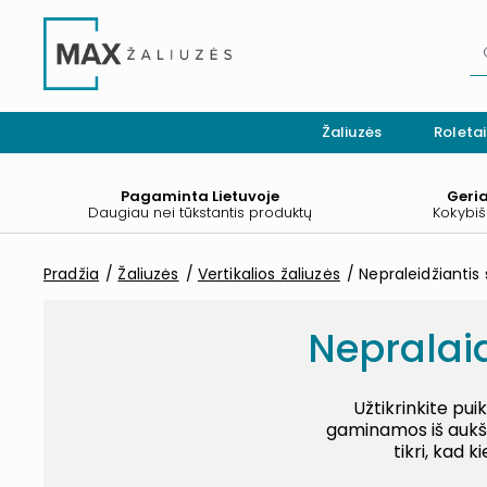
Žaliuzės
Roletai
Pagaminta Lietuvoje
Geri
Daugiau nei tūkstantis produktų
Kokybiš
Pradžia
Žaliuzės
Vertikalios žaliuzės
Nepraleidžiantis
Nepralaid
Užtikrinkite pui
gaminamos iš aukšto
tikri, kad 