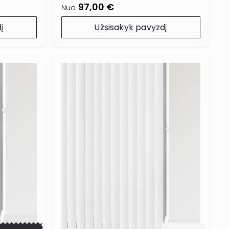
97,00 €
Nuo
į
Užsisakyk pavyzdį