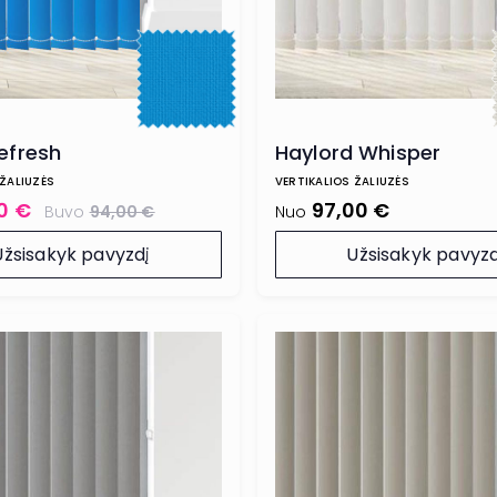
Refresh
Haylord Whisper
 ŽALIUZĖS
VERTIKALIOS ŽALIUZĖS
80 €
97,00 €
Buvo
94,00 €
Nuo
Užsisakyk pavyzdį
Užsisakyk pavyzd