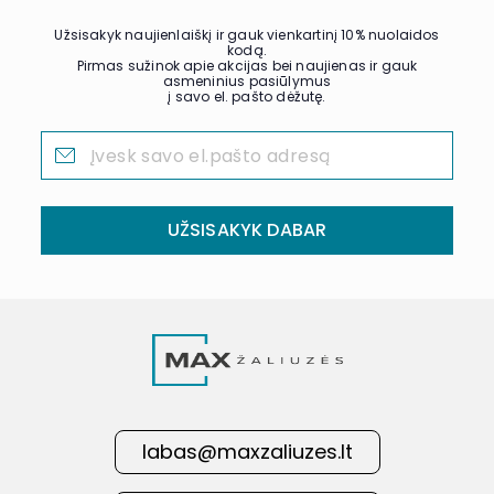
Užsisakyk naujienlaiškį ir gauk vienkartinį 10% nuolaidos
kodą.
Pirmas sužinok apie akcijas bei naujienas ir gauk
asmeninius pasiūlymus
į savo el. pašto dėžutę.
UŽSISAKYK DABAR
labas@maxzaliuzes.lt