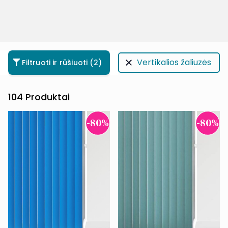
Vertikalios žaliuzės
Filtruoti ir rūšiuoti
(2)
104
Produktai
-80%
-80%