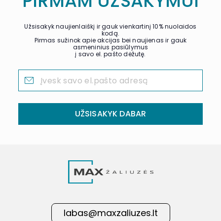
PIRMAM UŽSAKYMUI
Užsisakyk naujienlaiškį ir gauk vienkartinį 10% nuolaidos
kodą.
Pirmas sužinok apie akcijas bei naujienas ir gauk
asmeninius pasiūlymus
į savo el. pašto dėžutę.
UŽSISAKYK DABAR
labas@maxzaliuzes.lt