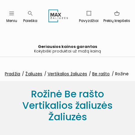
Meniu
Paieška
Pavyzdžiai
Prekių krepšelis
Geriausios kainos garantas
Kokybiški produktai už mažą kainą
Pradžia
Žaliuzės
Vertikalios žaliuzės
Be rašto
Rožinė
Rožinė Be rašto
Vertikalios žaliuzės
Žaliuzės