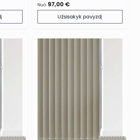
97,00 €
Nuo
į
Užsisakyk pavyzdį