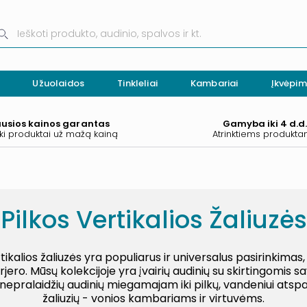
Užuolaidos
Tinkleliai
Kambariai
Įkvėpim
ausios kainos garantas
Gamyba iki 4 d.d
ki produktai už mažą kainą
Atrinktiems produkt
Pilkos Vertikalios Žaliuzės
tikalios žaliuzės yra populiarus ir universalus pasirinkimas,
rjero. Mūsų kolekcijoje yra įvairių audinių su skirtingomis sav
i nepralaidžių audinių miegamajam iki pilkų, vandeniui atspa
žaliuzių - vonios kambariams ir virtuvėms.