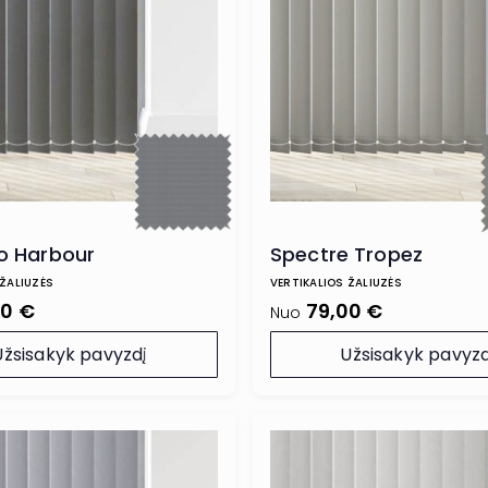
 Harbour
Spectre Tropez
 ŽALIUZĖS
VERTIKALIOS ŽALIUZĖS
00 €
79,00 €
Nuo
Užsisakyk pavyzdį
Užsisakyk pavyzd