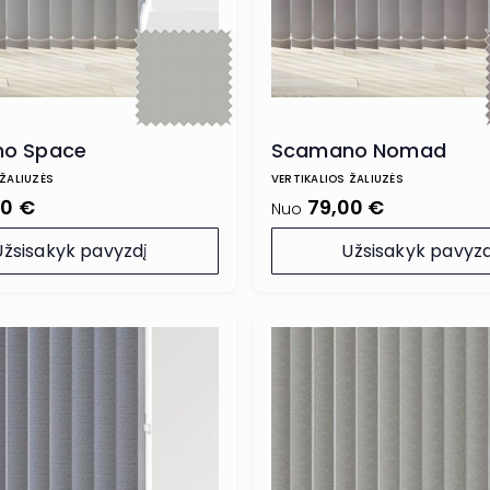
o Space
Scamano Nomad
 ŽALIUZĖS
VERTIKALIOS ŽALIUZĖS
00 €
79,00 €
Nuo
Užsisakyk pavyzdį
Užsisakyk pavyzd