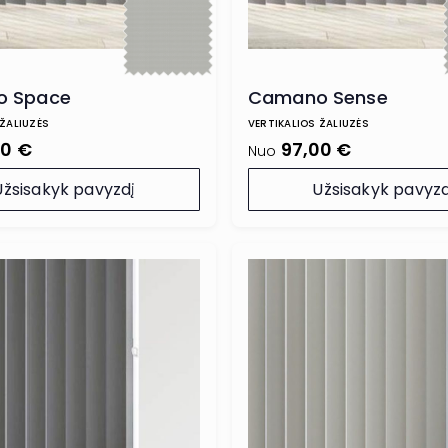
 Space
Camano Sense
 ŽALIUZĖS
VERTIKALIOS ŽALIUZĖS
00 €
97,00 €
Nuo
Užsisakyk pavyzdį
Užsisakyk pavyzd