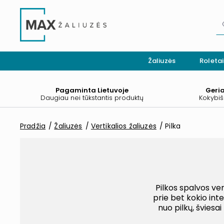
Žaliuzės
Roletai
Pagaminta Lietuvoje
Geri
Daugiau nei tūkstantis produktų
Kokybiš
Pradžia
Žaliuzės
Vertikalios žaliuzės
Pilka
Pilkos spalvos ver
prie bet kokio inte
nuo pilkų, šviesa