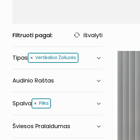
Filtruoti pagal:
Išvalyti
Tipas
Vertikalios Žaliuzės
Audinio Raštas
Spalva
Pilka
Šviesos Pralaidumas