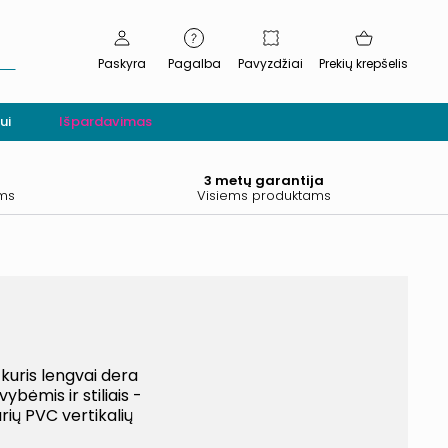
Paskyra
Pagalba
Pavyzdžiai
Prekių krepšelis
ui
Išpardavimas
.
3 metų garantija
ams
Visiems produktams
 kuris lengvai dera
ybėmis ir stiliais -
rių PVC vertikalių